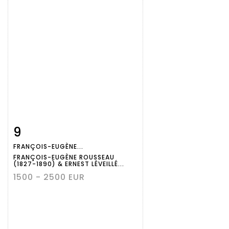
9
Fiche
Zoom
FRANÇOIS-EUGÈNE...
détaillée
FRANÇOIS-EUGÈNE ROUSSEAU
(1827-1890) & ERNEST LÉVEILLÉ...
1500 - 2500 EUR