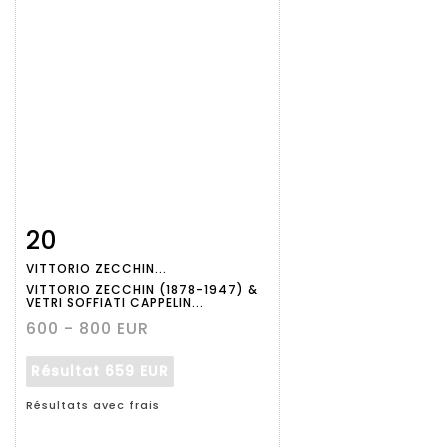
20
Fiche
Zoom
VITTORIO ZECCHIN...
détaillée
VITTORIO ZECCHIN (1878-1947) &
VETRI SOFFIATI CAPPELIN...
600 - 800 EUR
Résultat
659 EUR
Résultats avec frais