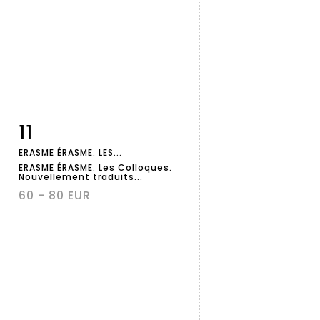
11
Fiche
Zoom
ERASME ÉRASME. LES...
détaillée
ERASME ÉRASME. Les Colloques.
Nouvellement traduits...
60 - 80 EUR