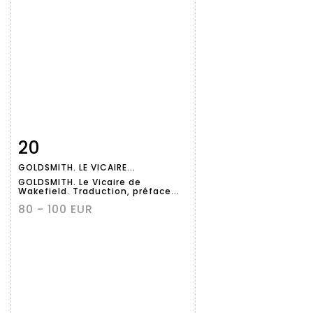
20
Fiche
Zoom
GOLDSMITH. LE VICAIRE...
détaillée
GOLDSMITH. Le Vicaire de
Wakefield. Traduction, préface...
80 - 100 EUR