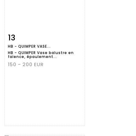
13
Fiche
Zoom
HB - QUIMPER VASE...
détaillée
HB - QUIMPER Vase balustre en
faïence, épaulement...
150 - 200 EUR