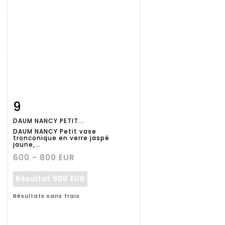
9
Fiche
Zoom
DAUM NANCY PETIT...
détaillée
DAUM NANCY Petit vase
tronconique en verre jaspé
jaune,...
600 - 800 EUR
Résultat
600 EUR
Résultats sans frais