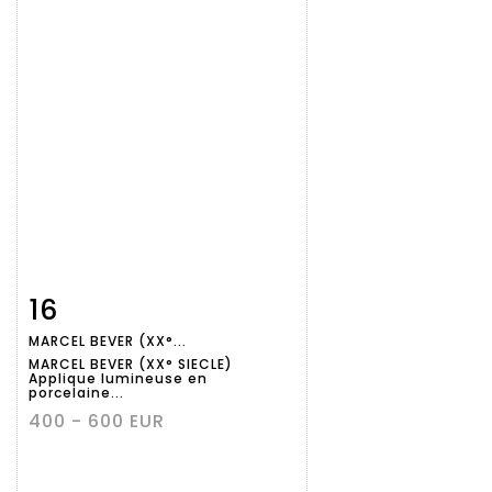
16
Fiche
Zoom
MARCEL BEVER (XX°...
détaillée
MARCEL BEVER (XX° SIECLE)
Applique lumineuse en
porcelaine...
400 - 600 EUR