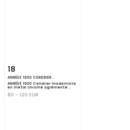
18
Fiche
Zoom
ANNÉES 1930 CENDRIER...
détaillée
ANNÉES 1930 Cendrier moderniste
en métal chromé agrémenté...
80 - 120 EUR