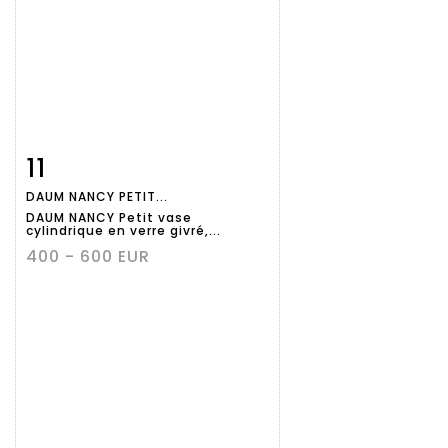
11
Fiche
Zoom
DAUM NANCY PETIT...
détaillée
DAUM NANCY Petit vase
cylindrique en verre givré,...
400 - 600 EUR