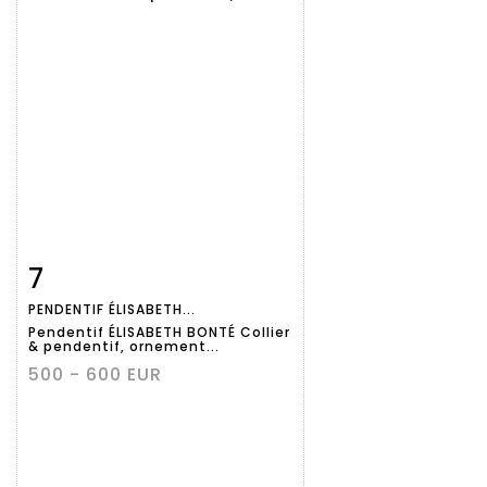
7
Fiche
Zoom
PENDENTIF ÉLISABETH...
détaillée
Pendentif ÉLISABETH BONTÉ Collier
& pendentif, ornement...
500 - 600 EUR